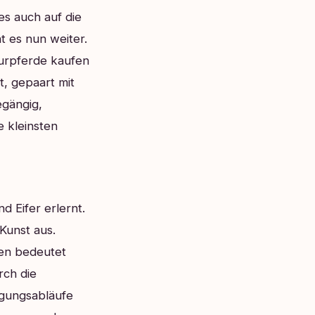
s auch auf die
t es nun weiter.
surpferde kaufen
, gepaart mit
egängig,
e kleinsten
d Eifer erlernt.
Kunst aus.
en bedeutet
rch die
egungsabläufe