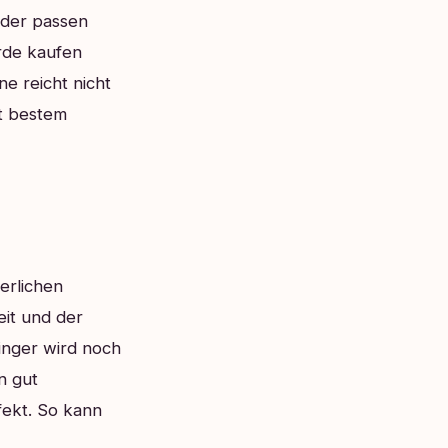
nder passen
rde kaufen
ne reicht nicht
t bestem
erlichen
eit und der
inger wird noch
n gut
fekt. So kann