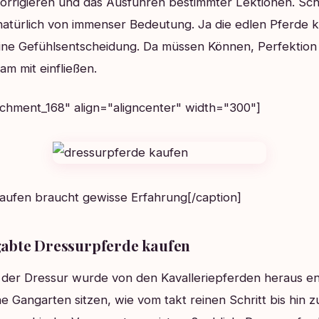
korrigieren und das Ausführen bestimmter Lektionen. S
natürlich von immenser Bedeutung. Ja die edlen Pferde k
eine Gefühlsentscheidung. Da müssen Können, Perfektion
m mit einfließen.
achment_168" align="aligncenter" width="300"]
aufen braucht gewisse Erfahrung[/caption]
gabte Dressurpferde kaufen
 der Dressur wurde von den Kavalleriepferden heraus en
e Gangarten sitzen, wie vom takt reinen Schritt bis hin 