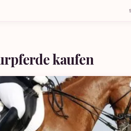
S
urpferde kaufen