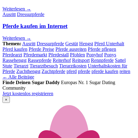
Weiterlesen →
Ausritt
Dressurpferde
Pferde kaufen im Internet
Weiterlesen →
Themen:
Ausritt
Dressurpferde
Gestüt
Hengst
Pferd Unterhalt
Pferd kaufen
Pferde Preise
Pferde ausreiten
Pferde pflegen
Pferdearzt
Pferdemarkt
Pferdestall
Pfohlen
Ponyhof
Ponys
Rassehengst
Rassepferde
Reiterhof
Reitsport
Rennpferde
Sattel
Stute
Tierarzt
Tierarztbesuch
Tierarztkosten
Unterhaltskosten für
Pferde
Zuchthengst
Zuchtpferde
pferd
pferde
pferde kaufen
reiten
← Alle Beiträge
Finde Deinen Sugar Daddy
Europas Nr. 1 Sugar Dating
Community
Jetzt kostenlos registrieren
×